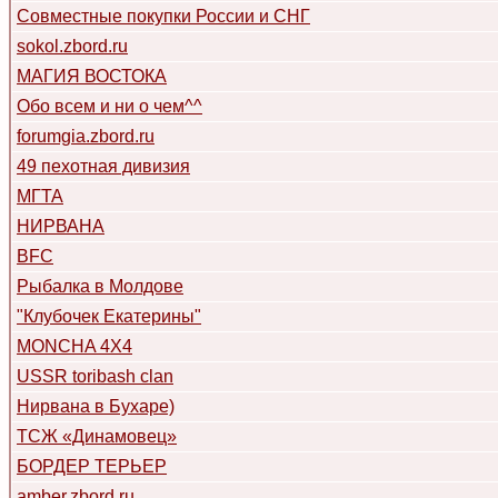
Совместные покупки России и СНГ
sokol.zbord.ru
МАГИЯ ВОСТОКА
Обо всем и ни о чем^^
forumgia.zbord.ru
49 пехотная дивизия
МГТА
НИРВАНА
BFC
Рыбалка в Молдове
"Клубочек Екатерины"
MONCHA 4X4
USSR toribash clan
Нирвана в Бухаре)
ТСЖ «Динамовец»
БОРДЕР ТЕРЬЕР
amber.zbord.ru