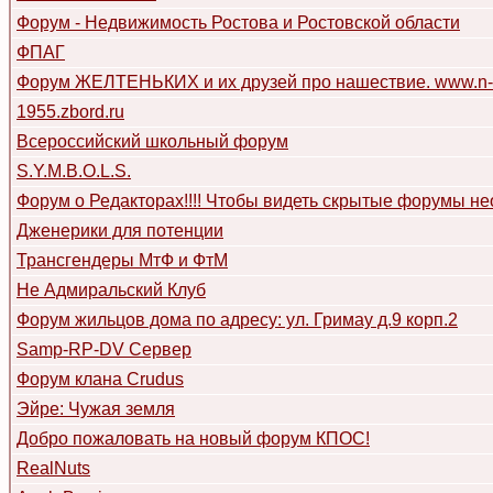
Форум - Недвижимость Ростова и Ростовской области
ФПАГ
Форум ЖЕЛТЕНЬКИХ и их друзей про нашествие. www.n-f
1955.zbord.ru
Всероссийский школьный форум
S.Y.M.B.O.L.S.
Форум о Редакторах!!!! Чтобы видеть скрытые форумы не
Дженерики для потенции
Трансгендеры МтФ и ФтМ
Не Адмиральский Клуб
Форум жильцов дома по адресу: ул. Гримау д.9 корп.2
Samp-RP-DV Сервер
Форум клана Crudus
Эйре: Чужая земля
Добро пожаловать на новый форум КПОС!
RealNuts