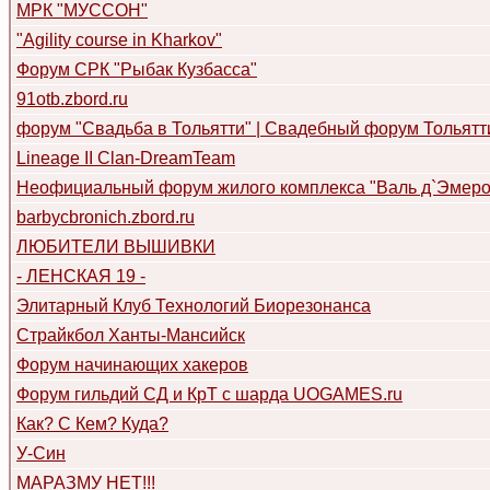
МРК "МУССОН"
"Аgility course in Kharkov"
Форум СРК "Рыбак Кузбасса"
91otb.zbord.ru
форум "Свадьба в Тольятти" | Свадебный форум Тольятти
Lineage II Clan-DreamTeam
Неофициальный форум жилого комплекса "Валь д`Эмероль
barbycbronich.zbord.ru
ЛЮБИТЕЛИ ВЫШИВКИ
- ЛЕНСКАЯ 19 -
Элитарный Клуб Технологий Биорезонанса
Страйкбол Ханты-Мансийск
Форум начинающих хакеров
Форум гильдий СД и КрТ с шарда UOGAMES.ru
Как? С Кем? Куда?
У-Син
МАРАЗМУ НЕТ!!!