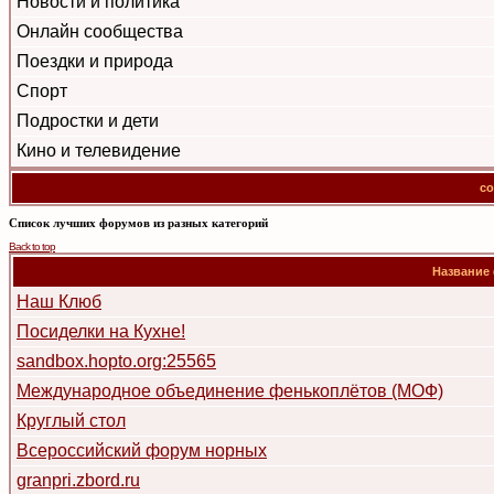
Новости и политика
Онлайн сообщества
Поездки и природа
Спорт
Подростки и дети
Кино и телевидение
co
Список лучших форумов из разных категорий
Back to top
Название
Наш Клюб
Посиделки на Кухне!
sandbox.hopto.org:25565
Международное объединение фенькоплётов (МОФ)
Круглый стол
Всероссийский форум норных
granpri.zbord.ru