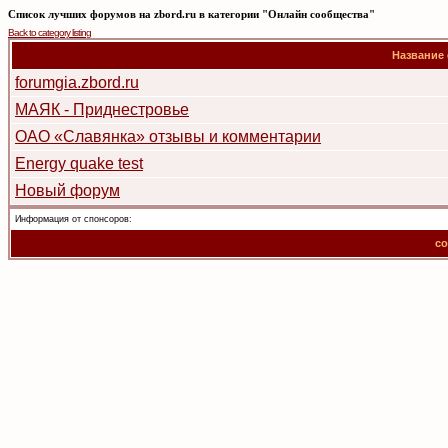
Список лучших форумов на zbord.ru в категории "Онлайн сообщества"
Back to category listing
Название
forumgia.zbord.ru
МАЯК - Приднестровье
ОАО «Славянка» отзывы и комментарии
Energy quake test
Новый форум
Информация от спонсоров:
co