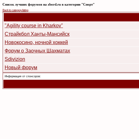
Список лучших форумов на zbord.ru в категории "Спорт"
Back to category listing
"Аgility course in Kharkov"
Страйкбол Ханты-Мансийск
Новокосино, ночной хоккей
Форум о Заочных Шахматах
Sdivizion
Новый форум
Информация от спонсоров: